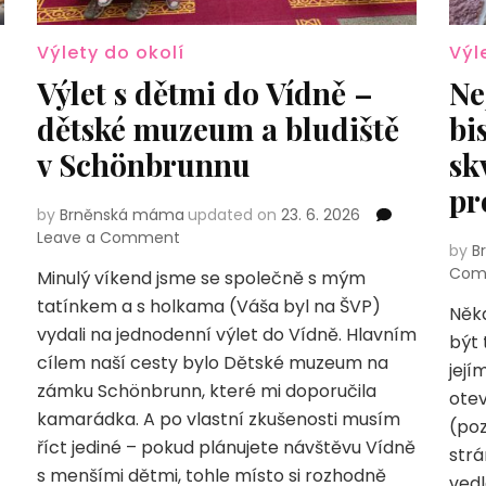
Výlety do okolí
Výl
Výlet s dětmi do Vídně –
Ne
dětské muzeum a bludiště
bi
v Schönbrunnu
sk
pr
by
Brněnská máma
updated on
23. 6. 2026
on
Leave a Comment
by
B
Výlet
Com
Minulý víkend jsme se společně s mým
s
tatínkem a s holkama (Váša byl na ŠVP)
dětmi
Někd
do
vydali na jednodenní výlet do Vídně. Hlavním
být 
Vídně
cílem naší cesty bylo Dětské muzeum na
její
–
zámku Schönbrunn, které mi doporučila
dětské
otev
kamarádka. A po vlastní zkušenosti musím
muzeum
(poz
a
říct jediné – pokud plánujete návštěvu Vídně
strá
bludiště
s menšími dětmi, tohle místo si rozhodně
vedl