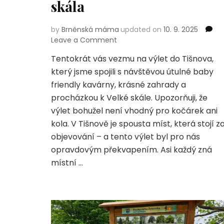
skála
by
Brněnská máma
updated on
10. 9. 2025
on
Leave a Comment
Výlet
Tentokrát vás vezmu na výlet do Tišnova,
do
který jsme spojili s návštěvou útulné baby
Tišnova:
kavárna,
friendly kavárny, krásné zahrady a
Farská
procházkou k Velké skále. Upozorňuji, že
zahrada
výlet bohužel není vhodný pro kočárek ani
a
kola. V Tišnově je spousta míst, která stojí z
Velká
skála
objevování – a tento výlet byl pro nás
opravdovým překvapením. Asi každý zná
místní …