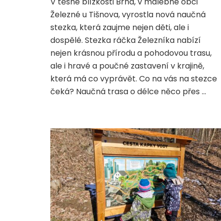
V těsné blízkosti Brna, v malebné obci
za
Železné u Tišnova, vyrostla nová naučná
ráčkem
Železníkem:
stezka, která zaujme nejen děti, ale i
Naučná
dospělé. Stezka ráčka Železníka nabízí
stezka
nejen krásnou přírodu a pohodovou trasu,
pro
ale i hravé a poučné zastavení v krajině,
děti
i
která má co vyprávět. Co na vás na stezce
dospělé
čeká? Naučná trasa o délce něco přes …
v
Železném
u
Tišnova