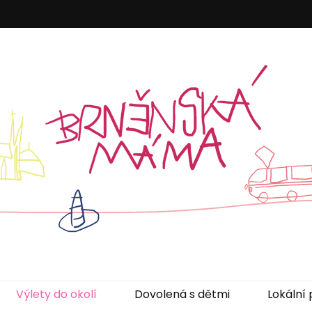
áma
Výlety do okolí
Dovolená s dětmi
Lokální 