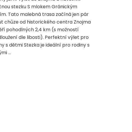
do
čnou stezku S mlokem Gránickým
Znojma:
ím. Tato malebná trasa začíná jen pár
Naučná
t chůze od historického centra Znojma
stezka
ří pohodlných 2,4 km (s možností
S
mlokem
loužení dle libosti). Perfektní výlet pro
Gránickým
ny s dětmi Stezka je ideální pro rodiny s
údolím
ými …