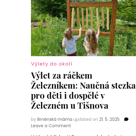
Výlety do okolí
Výlet za ráčkem
Železníkem: Naučná stezka
pro děti i dospělé v
Železném u Tišnova
by
Brněnská máma
updated on
21. 5. 2025
on
Leave a Comment
Výlet