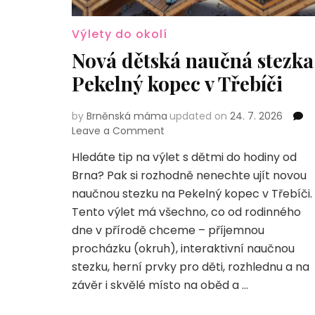
Výlety do okolí
Nová dětská naučná stezka
Pekelný kopec v Třebíči
by
Brněnská máma
updated on
24. 7. 2026
on
Leave a Comment
Nová
Hledáte tip na výlet s dětmi do hodiny od
dětská
Brna? Pak si rozhodně nenechte ujít novou
naučná
stezka
naučnou stezku na Pekelný kopec v Třebíči.
Pekelný
Tento výlet má všechno, co od rodinného
kopec
dne v přírodě chceme – příjemnou
v
procházku (okruh), interaktivní naučnou
Třebíči
stezku, herní prvky pro děti, rozhlednu a na
závěr i skvělé místo na oběd a …