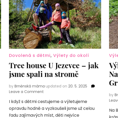
Dovolená s dětmi
,
Výlety do okolí
Výl
Tree house U Jezevce – jak
Vý
jsme spali na stromě
Na
Gr
by
Brněnská máma
updated on
20. 5. 2025
on
Leave a Comment
by
B
Tree
Lea
I když s dětmi cestujeme a výletujeme
house
opravdu hodně a vyzkoušeli jsme už celou
U
Na B
Jezevce
řadu zajímavých míst, děti nejvíce
krás