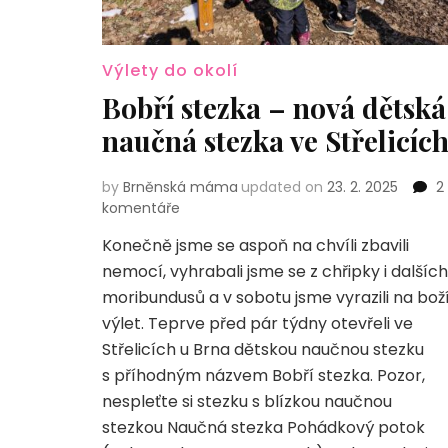
Výlety do okolí
Bobří stezka – nová dětská
naučná stezka ve Střelicíc
by
Brněnská máma
updated on
23. 2. 2025
2
u
komentáře
textu
Konečně jsme se aspoň na chvíli zbavili
s
nemocí, vyhrabali jsme se z chřipky i dalších
názvem
Bobří
moribundusů a v sobotu jsme vyrazili na bož
stezka
výlet. Teprve před pár týdny otevřeli ve
–
Střelicích u Brna dětskou naučnou stezku
nová
s příhodným názvem Bobří stezka. Pozor,
dětská
naučná
nespleťte si stezku s blízkou naučnou
stezka
stezkou Naučná stezka Pohádkový potok
ve