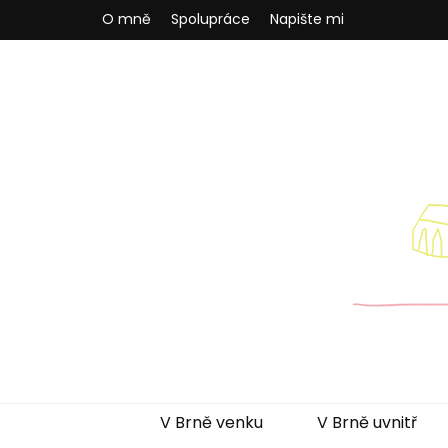
O mně
Spolupráce
Napište mi
Brněnská m
Blog pro rodiče z Brna a okolí
V Brně venku
V Brně uvnitř