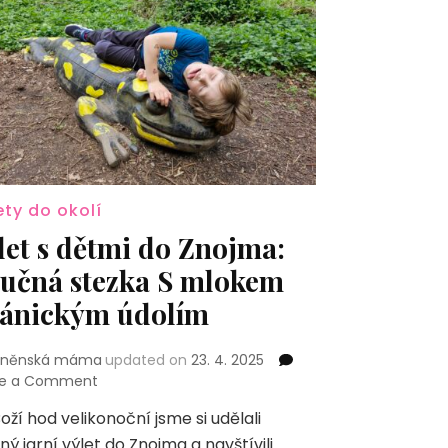
ety do okolí
let s dětmi do Znojma:
učná stezka S mlokem
ánickým údolím
rněnská máma
updated on
23. 4. 2025
on
ve a Comment
Výlet
oží hod velikonoční jsme si udělali
s
ný jarní výlet do Znojma a navštívili
dětmi