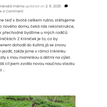
rněnská máma
updated on
2. 6. 2025
on
ve a Comment
Kuřim
 teď v životě celkem rušno, stěhujeme
–
o nového domu, čeká nás rekonstrukce,
NS
Voda
ak přechodně bydlíme u mých rodičů
v
íničkách. Z Kníniček je to, co by
krajině
nem dohodil do Kuřimi, já se znovu
a
 jezdit, takže jsme v rámci tréninku
nádherné
hřiště
zily s mou maminkou a dětmi na výlet.
áš cíl jsem zvolila novou naučnou stezku
a …