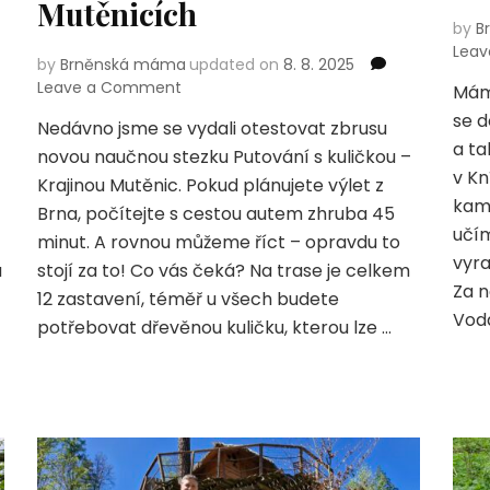
Mutěnicích
by
B
Lea
by
Brněnská máma
updated on
8. 8. 2025
on
Leave a Comment
Máme
Putování
se d
Nedávno jsme se vydali otestovat zbrusu
s
a t
novou naučnou stezku Putování s kuličkou –
kuličkou:
v Kn
Objevte
Krajinou Mutěnic. Pokud plánujete výlet z
naučnou
kame
Brna, počítejte s cestou autem zhruba 45
stezku
učím
minut. A rovnou můžeme říct – opravdu to
v
vyra
a
stojí za to! Co vás čeká? Na trase je celkem
Mutěnicích
Za n
12 zastavení, téměř u všech budete
Vod
potřebovat dřevěnou kuličku, kterou lze …