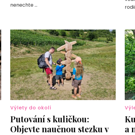
v
nenechte …
Schönbrunnu
rodi
Výlety do okolí
Výl
Putování s kuličkou:
Ku
Objevte naučnou stezku v
a 