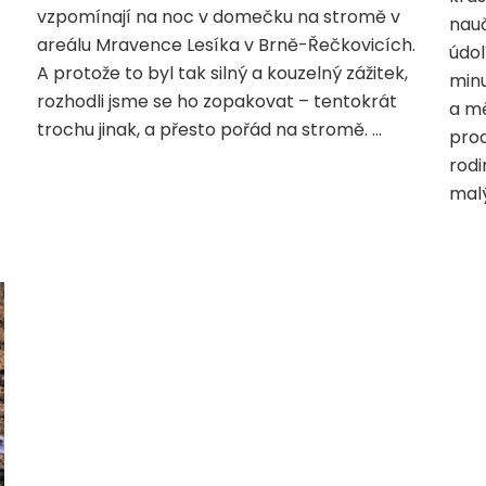
–
vzpomínají na noc v domečku na stromě v
nau
jak
areálu Mravence Lesíka v Brně-Řečkovicích.
jsme
údol
A protože to byl tak silný a kouzelný zážitek,
spali
minu
na
rozhodli jsme se ho zopakovat – tentokrát
a mě
stromě
trochu jinak, a přesto pořád na stromě. …
prod
rodi
mal