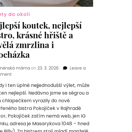
ety do okolí
jlepší koutek, nejlepší
stro, krásné hřiště a
vělá zmrzlina i
ocházka
rněnská máma
on
23. 3. 2026
Leave a
on
ment
Nejlepší
y i ten úplně nejjednodušší výlet, může
koutek,
ten nejlepší. Nedávno jsme se ségrou a
nejlepší
bistro,
m chlapečkem vyrazily do nově
krásné
řeného bistra Pokojíček v Rajhradě
hřiště
or, Pokojíček zatím nemá web, jen IG
a
nku, adresa je Masarykova 1048 – hned
skvělá
zmrzlina
e Billy). Za bistrem stojí mladí manželé,