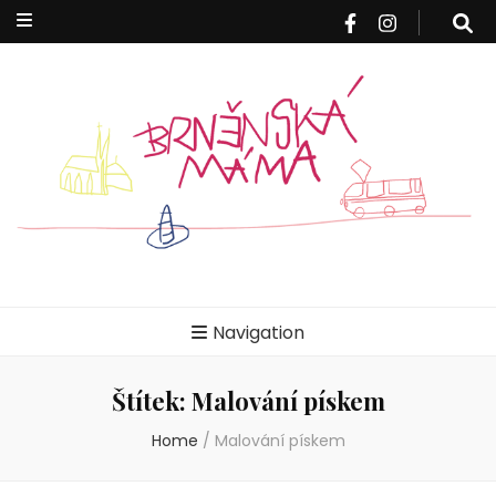
Brněnská
Blog pro rodiče z Brna a okolí
Navigation
máma
Štítek:
Malování pískem
Home
/
Malování pískem