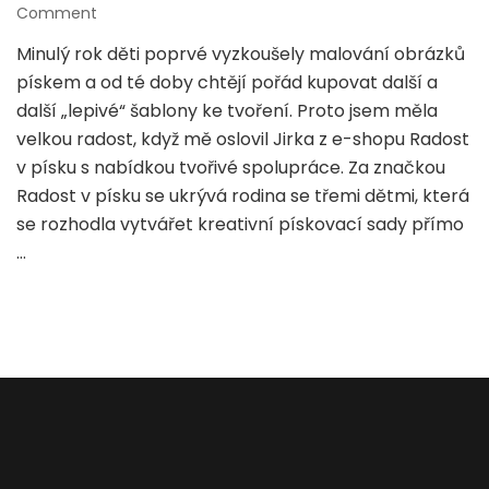
on
Comment
Zábavné
Minulý rok děti poprvé vyzkoušely malování obrázků
malování
pískem a od té doby chtějí pořád kupovat další a
pískem
pro
další „lepivé“ šablony ke tvoření. Proto jsem měla
děti
velkou radost, když mě oslovil Jirka z e-shopu Radost
i
v písku s nabídkou tvořivé spolupráce. Za značkou
dospělé
Radost v písku se ukrývá rodina se třemi dětmi, která
se rozhodla vytvářet kreativní pískovací sady přímo
…