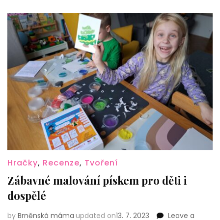
Hračky
,
Recenze
,
Tvoření
Zábavné malování pískem pro děti i
dospělé
by
Brněnská máma
updated on
13. 7. 2023
Leave a