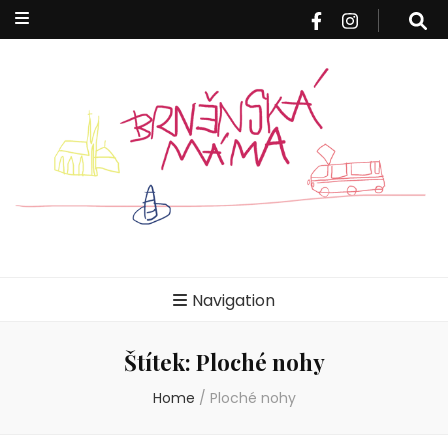
Brněnská
Blog pro rodiče z Brna a okolí
Navigation
máma
Štítek:
Ploché nohy
Home
/
Ploché nohy