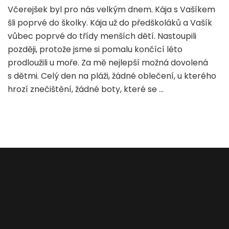
Poprvé
Včerejšek byl pro nás velkým dnem. Kája s Vašíkem
do
šli poprvé do školky. Kája už do předškoláků a Vašík
školky
v
vůbec poprvé do třídy menších dětí. Nastoupili
botkách
později, protože jsme si pomalu končící léto
od
prodloužili u moře. Za mě nejlepší možná dovolená
Be
s dětmi. Celý den na pláži, žádné oblečení, u kterého
Lenky
hrozí znečištění, žádné boty, které se …