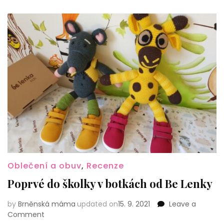
Oblečení a obuv
,
Recenze
Poprvé do školky v botkách od Be Lenky
by
Brněnská máma
updated on
15. 9. 2021
Leave a
on
Comment