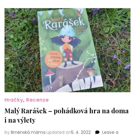
Hračky
,
Recenze
Malý Rarášek – pohádková hra na doma
i na výlety
by
Brněnská máma
updated on
5. 4. 2022
Leave a