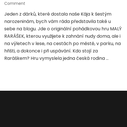
on
Comment
Malý
Jeden z dárků, které dostala naše Kája k šestým
Rarášek
narozeninám, bych vám ráda představila také u
–
pohádková
sebe na blogu. Jde o originální pohádkovou hru MALÝ
hra
RARÁŠEK, kterou využijete k zahnání nudy doma, ale i
na
na výletech v lese, na cestách po městě, v parku, na
doma
hřišti, a dokonce i při uspávání. Kdo stojí za
i
na
Raráškem? Hru vymyslela jedna česká rodina …
výlety