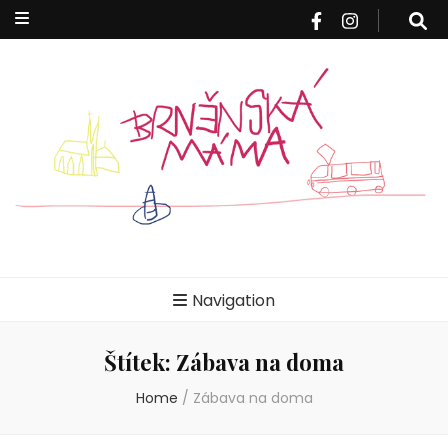
Brněnská
Blog pro rodiče z Brna a okolí
Navigation
máma
Štítek:
Zábava na doma
Home
/
Zábava na doma