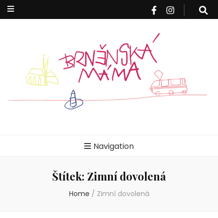
Brněnská
Blog pro rodiče z Brna a okolí
Navigation
máma
Štítek:
Zimní dovolená
Home
/
Zimní dovolená