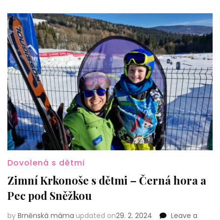
Dovolená s dětmi
Zimní Krkonoše s dětmi – Černá hora a
Pec pod Sněžkou
by
Brněnská máma
updated on
29. 2. 2024
Leave a