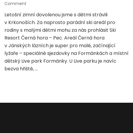
on
Comment
Zimní
Letošní zimní dovolenou jsme s dětmi strávili
Krkonoše
v Krkonoších. Za naprosto parádní ski areál pro
s dětmi
–
rodiny s malými dětmi mohu za nás prohlásit Ski
Černá
Resort Černá hora – Pec. Areál Černá hora
hora
v Jánských lázních je super pro malé, začínající
a
lyžaře – speciálně sjezdovky na Formánkách a místní
Pec
pod
dětský Live park Formánky. U Live parku je navíc
Sněžkou
bezva hřiště, …