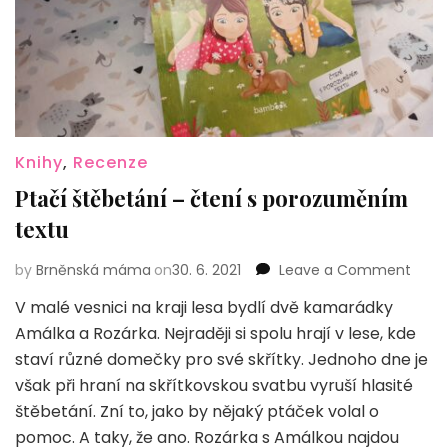
Knihy
,
Recenze
Ptačí štěbetání – čtení s porozuměním
textu
on
by
Brněnská máma
on
30. 6. 2021
Leave a Comment
Ptačí
V malé vesnici na kraji lesa bydlí dvě kamarádky
štěbe
Amálka a Rozárka. Nejraději si spolu hrají v lese, kde
–
čtení
staví různé domečky pro své skřítky. Jednoho dne je
s
však při hraní na skřítkovskou svatbu vyruší hlasité
poro
štěbetání. Zní to, jako by nějaký ptáček volal o
textu
pomoc. A taky, že ano. Rozárka s Amálkou najdou