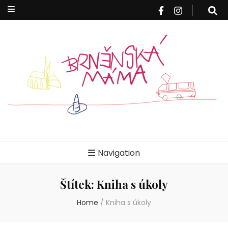
Brněnská
Blog pro rodiče z Brna a okolí
Navigation
máma
Štítek:
Kniha s úkoly
Home
/
Kniha s úkoly