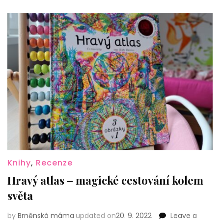
Knihy
,
Recenze
Hravý atlas – magické cestování kolem
světa
by
Brněnská máma
updated on
20. 9. 2022
Leave a