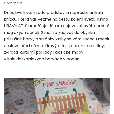
on
Comment
Hravý
Dnes bych vám ráda představila naprosto unikátní
atlas
knížku, která vás vezme na cestu kolem světa. Kniha
–
magické
HRAVÝ ATLS umožňuje dětem objevovat svět pomocí
cestování
magických čoček. Stačí se zadívat do okýnka
kolem
příslušné barvy a stránky knihy se vám začnou měnit
světa
doslova před očima. Hravý atlas zobrazuje rostliny,
zvířata, kulturní poklady i klasické mapy
v kaleidoskopických barvách v podání …