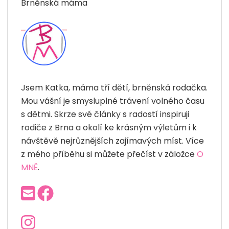
Brněnská máma
Jsem Katka, máma tří dětí, brněnská rodačka.
Mou vášní je smysluplné trávení volného času
s dětmi. Skrze své články s radostí inspiruji
rodiče z Brna a okolí ke krásným výletům i k
návštěvě nejrůznějších zajímavých míst. Více
z mého příběhu si můžete přečíst v záložce
O
MNĚ
.