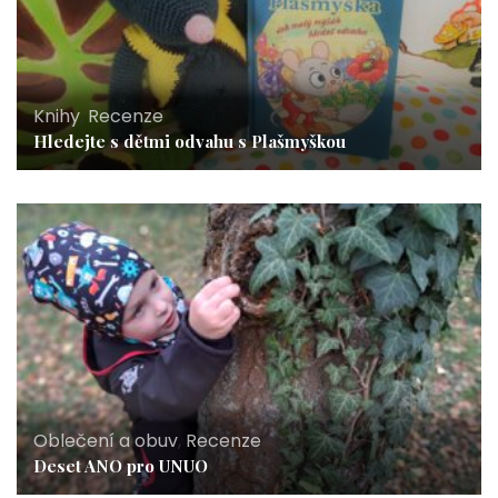
Knihy
,
Recenze
Hledejte s dětmi odvahu s Plašmyškou
Oblečení a obuv
,
Recenze
Deset ANO pro UNUO