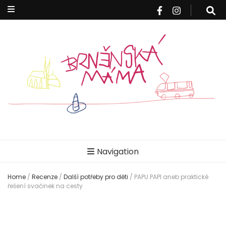
Brněnská
Blog pro rodiče z Brna a okolí
Navigation
máma
Home
/
Recenze
/
Další potřeby pro děti
/
PAPU PAPI aneb praktické
řešení svačinek na cesty