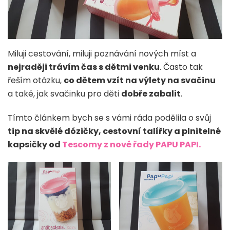
Miluji cestování, miluji poznávání nových míst a
nejraději trávím čas s dětmi venku
. Často tak
řeším otázku,
co dětem vzít na výlety na svačinu
a také, jak svačinku pro děti
dobře zabalit
.
Tímto článkem bych se s vámi ráda podělila o svůj
tip na skvělé dózičky, cestovní talířky a plnitelné
kapsičky od
Tescomy z nové řady PAPU PAPI.