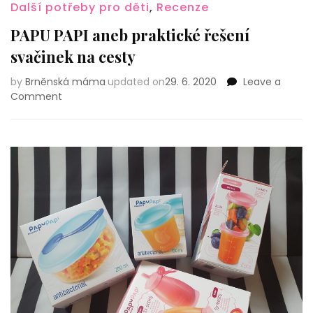
Další potřeby pro děti
,
Recenze
PAPU PAPI aneb praktické řešení
svačinek na cesty
by
Brněnská máma
updated on
29. 6. 2020
Leave a
on
Comment
PAPU
PAPI
aneb
praktické
řešení
svačinek
na
cesty