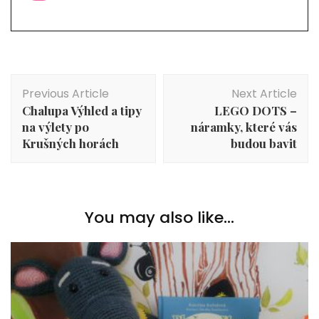
Post
Previous Article
Next Article
Navigation
Chalupa Výhled a tipy
LEGO DOTS –
na výlety po
náramky, které vás
Krušných horách
budou bavit
You may also like...