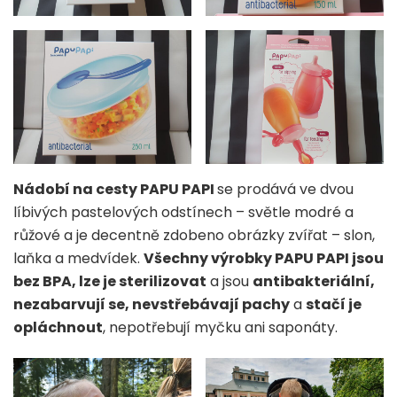
Nádobí na cesty PAPU PAPI
se prodává ve dvou
líbivých pastelových odstínech – světle modré a
růžové a je decentně zdobeno obrázky zvířat – slon,
laňka a medvídek.
Všechny výrobky PAPU PAPI jsou
bez BPA, lze je sterilizovat
a jsou
antibakteriální,
nezabarvují se, nevstřebávají pachy
a
stačí je
opláchnout
, nepotřebují myčku ani saponáty.