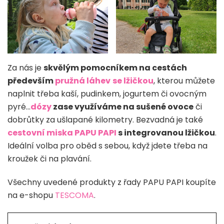
Za nás je
skvělým pomocníkem na cestách
především
pružná láhev
se lžičkou
, kterou můžete
naplnit třeba kaší, pudinkem, jogurtem či ovocným
pyré…
dózy
zase využíváme na sušené ovoce
či
dobrůtky za ušlapané kilometry. Bezvadná je také
cestovní miska PAPU PAPI
s integrovanou lžičkou
.
Ideální volba pro oběd s sebou, když jdete třeba na
kroužek či na plavání.
Všechny uvedené produkty z řady PAPU PAPI koupíte
na e-shopu
TESCOMA
.