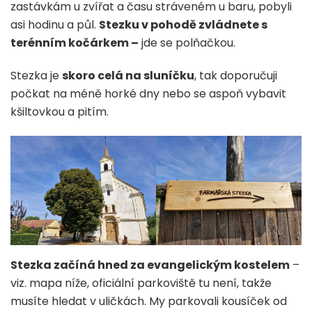
zastávkám u zvířat a času stráveném u baru, pobyli
asi hodinu a půl.
Stezku v pohodě zvládnete s
terénním kočárkem –
jde se polňačkou.
Stezka je
skoro celá na sluníčku
, tak doporučuji
počkat na méně horké dny nebo se aspoň vybavit
kšiltovkou a pitím.
Stezka začíná hned za evangelickým kostelem
–
viz. mapa níže, oficiální parkoviště tu není, takže
musíte hledat v uličkách. My parkovali kousíček od