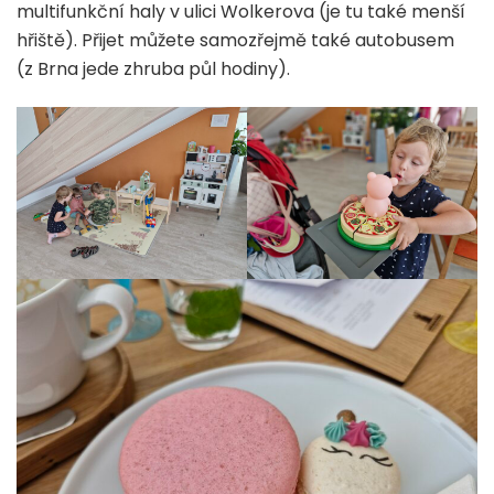
multifunkční haly v ulici Wolkerova (je tu také menší
hřiště). Přijet můžete samozřejmě také autobusem
(z Brna jede zhruba půl hodiny).