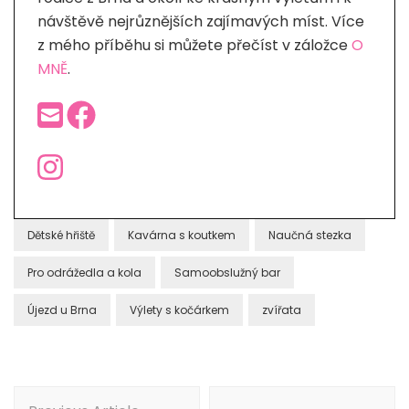
návštěvě nejrůznějších zajímavých míst. Více
z mého příběhu si můžete přečíst v záložce
O
MNĚ
.
Dětské hřiště
Kavárna s koutkem
Naučná stezka
Pro odrážedla a kola
Samoobslužný bar
Újezd u Brna
Výlety s kočárkem
zvířata
Post