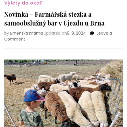
Výlety do okolí
Novinka – Farmářská stezka a
samoobslužný bar v Újezdu u Brna
by
Brněnská máma
updated on
8. 9. 2024
Leave a
on
Comment
Novinka
–
Farmářská
stezka
a
samoobslužný
bar
v Újezdu
u
Brna