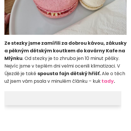
Ze stezky jsme zamířili za dobrou kávou, zákusky
a pěkným dětským koutkem do kavárny Kafe na
Mlýnku
. Od stezky je to zhruba jen 10 minut pěšky.
Nejvíc jsme v teplém dni velmi ocenili klimatizaci. V
Újezdě je také
spousta fajn dětský hřišť.
Ale o těch
už jsem vám psala v minulém článku – kuk
tady
.