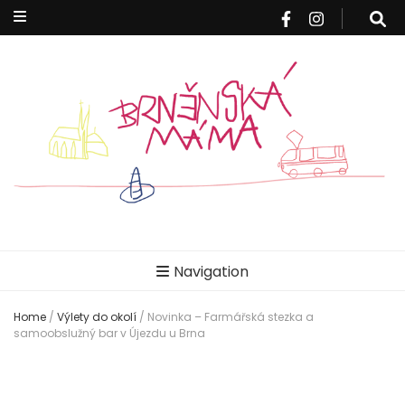
Brněnská
Blog pro rodiče z Brna a okolí
Navigation
máma
Home
/
Výlety do okolí
/
Novinka – Farmářská stezka a
samoobslužný bar v Újezdu u Brna