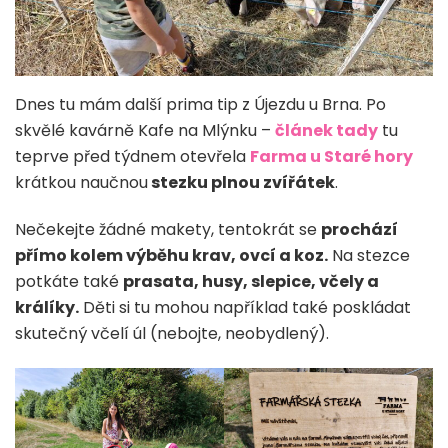
Dnes tu mám další prima tip z Újezdu u Brna. Po
skvělé kavárně Kafe na Mlýnku –
článek tady
tu
teprve před týdnem otevřela
Farma u Staré hory
krátkou naučnou
stezku plnou zvířátek
.
Nečekejte žádné makety, tentokrát se
prochází
přímo kolem výběhu krav, ovcí a koz.
Na stezce
potkáte také
prasata, husy, slepice, včely a
králíky.
Děti si tu mohou například také poskládat
skutečný včelí úl (nebojte, neobydlený).