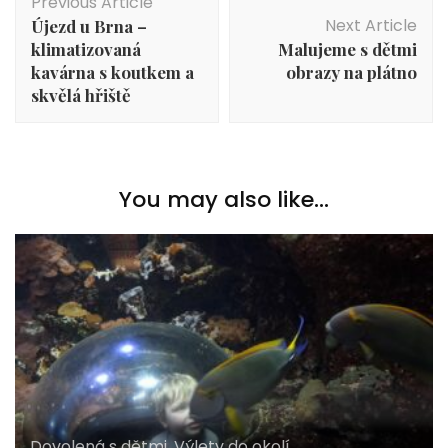
Previous Article
Navigation
Next Article
Újezd u Brna –
klimatizovaná
Malujeme s dětmi
kavárna s koutkem a
obrazy na plátno
skvělá hřiště
You may also like...
Dovolená s dětmi
,
Výlety do okolí