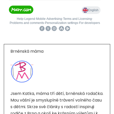
Brněnská máma
Jsem Katka, máma tří dětí, brněnská rodačka.
Mou vášní je smysluplné trávení volného času
s dětmi. Skrze své články s radostí inspiruji
rodiče z Brna a okolí ke krásným výletům i k