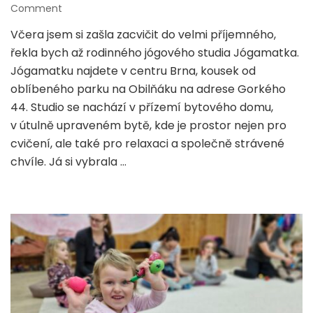
on
Comment
JÓGAMATKA
Včera jsem si zašla zacvičit do velmi příjemného,
–
řekla bych až rodinného jógového studia Jógamatka.
Komunitní
jógové
Jógamatku najdete v centru Brna, kousek od
studio
oblíbeného parku na Obilňáku na adrese Gorkého
pro
44. Studio se nachází v přízemí bytového domu,
tři
v útulně upraveném bytě, kde je prostor nejen pro
generace
cvičení, ale také pro relaxaci a společně strávené
chvíle. Já si vybrala …