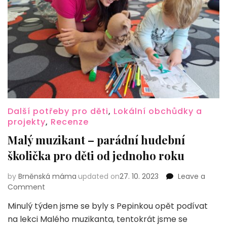
Další potřeby pro děti
,
Lokální obchůdky a
projekty
,
Recenze
Malý muzikant – parádní hudební
školička pro děti od jednoho roku
by
Brněnská máma
updated on
27. 10. 2023
Leave a
on
Comment
Malý
Minulý týden jsme se byly s Pepinkou opět podívat
muzikant
na lekci Malého muzikanta, tentokrát jsme se
–