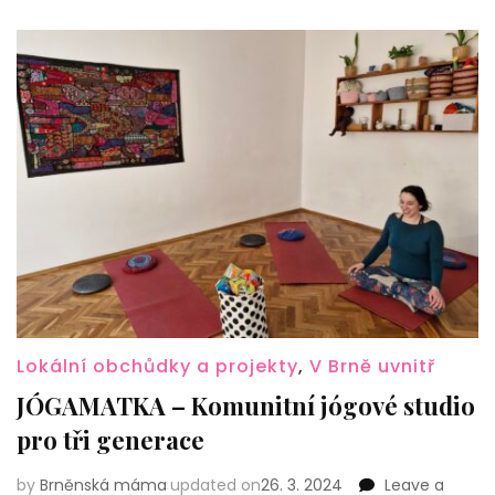
Lokální obchůdky a projekty
,
V Brně uvnitř
JÓGAMATKA – Komunitní jógové studio
pro tři generace
by
Brněnská máma
updated on
26. 3. 2024
Leave a