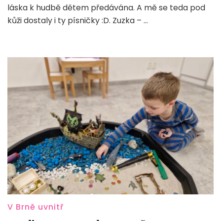
láska k hudbě dětem předávána. A mě se teda pod
na
kůži dostaly i ty písničky :D. Zuzka – …
nástroje,
zpívali
a
tančili
v inspirativních
prostorách
Waldorfské
školy
V Brně uvnitř