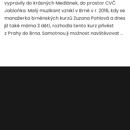
parádní
vypravily do krásných Medlánek, do prostor CVČ
hudební
Jabloňka. Malý muzikant vznikl v Brně v r. 2018, kdy se
školička
manažerka brněnských kurzů Zuzana Pohlová a dnes
pro
již také máma 3 dětí, rozhodla tento kurz přivést
děti
od
z Prahy do Brna. Samotnou ji možnost navštěvovat …
jednoho
roku