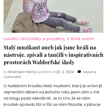
Lokální obchůdky a projekty
,
V Brně uvnitř
Malý muzikant aneb jak jsme hráli na
nástroje, zpívali a tančili v inspirativních
prostorách Waldorfské školy
by
Brněnská máma
updated on
20. 2. 2024
Leave a
on
Comment
Malý
O hudebním kroužku Malý muzikant, který je určen již
muzikant
nejmenším dětem od jednoho roku, jsem vám u mě
aneb
jak
na blogu psala několikrát. Je to tím, že se nám
jsme
kroužek opravdu líbí a líbí se nám filozofie, s jakou je
hráli