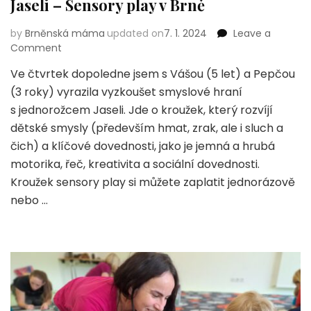
Jaseli – Sensory play v Brně
by
Brněnská máma
updated on
7. 1. 2024
Leave a
on
Comment
Jaseli
Ve čtvrtek dopoledne jsem s Vášou (5 let) a Pepčou
–
(3 roky) vyrazila vyzkoušet smyslové hraní
Sensory
play
s jednorožcem Jaseli. Jde o kroužek, který rozvíjí
v Brně
dětské smysly (především hmat, zrak, ale i sluch a
čich) a klíčové dovednosti, jako je jemná a hrubá
motorika, řeč, kreativita a sociální dovednosti.
Kroužek sensory play si můžete zaplatit jednorázově
nebo …