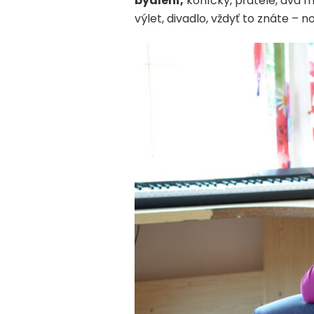
bydlení,
koníčky, přátele, dva m
výlet, divadlo, vždyť to znáte – 