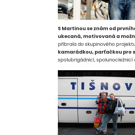
S Martinou se znám od prvního
ukecaná, motivovaná a možná 
přibrala do skupinového projektu
kamarádkou, parťačkou pro s
spolubrigádnicí, spolunocležnic