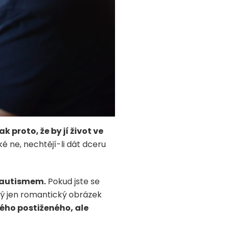
 proto, že by jí život ve
aké ne, nechtějí-li dát dceru
 autismem.
Pokud jste se
ný jen romantický obrázek
ného postiženého, ale