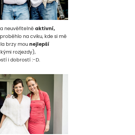
la neuvěřitelně
aktivní,
proběhlo na cviku, kde si mě
tala brzy mou
nejlepší
kými rozjezdy),
í i dobrostí :-D.