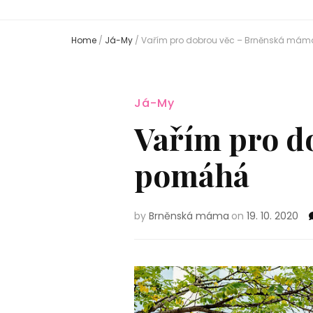
Home
/
Já-My
/
Vařím pro dobrou věc – Brněnská má
Já-My
Vařím pro d
pomáhá
by
Brněnská máma
on
19. 10. 2020