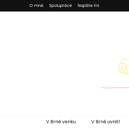
O mně
Spolupráce
Napište mi
Brněnská m
Blog pro rodiče z Brna a okolí
V Brně venku
V Brně uvnitř