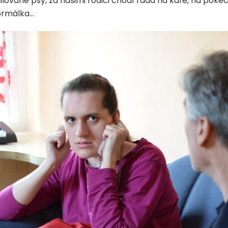
ilované psy, za našimi rodiči chodí ráda na kafe, na pok
normálka…