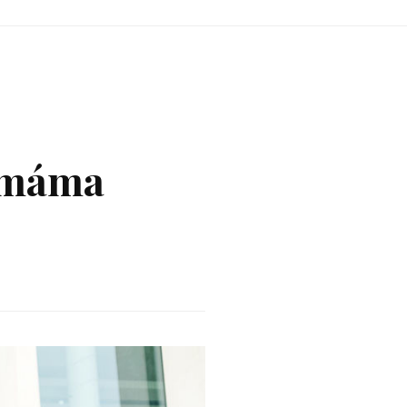
á máma