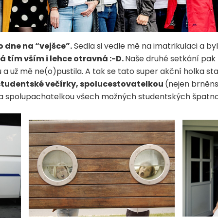
 dne na “vejšce”.
Sedla si vedle mě na imatrikulaci a by
tím vším i lehce otravná :-D.
Naše druhé setkání pak 
 a už mě ne(o)pustila. A tak se tato super akční holka s
tudentské večírky, spolucestovatelkou
(nejen brněns
í a spolupachatelkou všech možných studentských špatnost