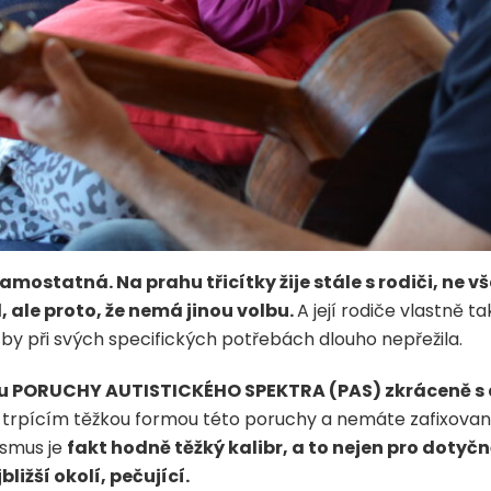
ostatná. Na prahu třicítky žije stále s rodiči, ne však
ale proto, že nemá jinou volbu.
A její rodiče vlastně t
by při svých specifických potřebách dlouho nepřežila.
ou PORUCHY AUTISTICKÉHO SPEKTRA (PAS) zkráceně s
m trpícím těžkou formou této poruchy a nemáte zafixova
ismus je
fakt hodně těžký kalibr, a to nejen pro dotyč
ližší okolí, pečující.