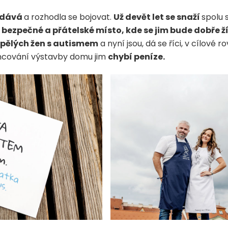
vzdává
a rozhodla se bojovat.
Už devět let se snaží
spolu 
ezpečné a přátelské místo, kde se jim bude dobře ží
spělých žen s autismem
a nyní jsou, dá se říci, v cílové 
ancování výstavby domu jim
chybí peníze.