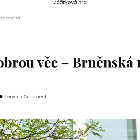
Zážitková hra
ma pomáhá
obrou věc – Brněnsk
on
Leave a Comment
Vařím
pro
dobrou
věc
–
Brněnská