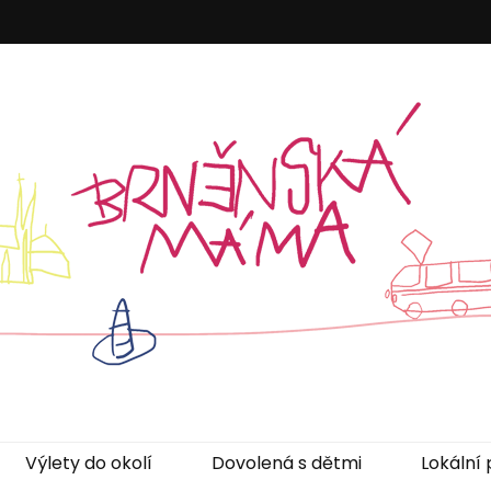
áma
Výlety do okolí
Dovolená s dětmi
Lokální 