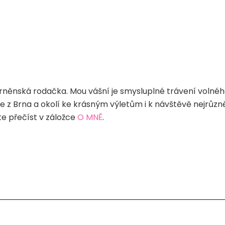
rněnská rodačka. Mou vášní je smysluplné trávení volného
diče z Brna a okolí ke krásným výletům i k návštěvě nejrůz
e přečíst v záložce
O MNĚ
.