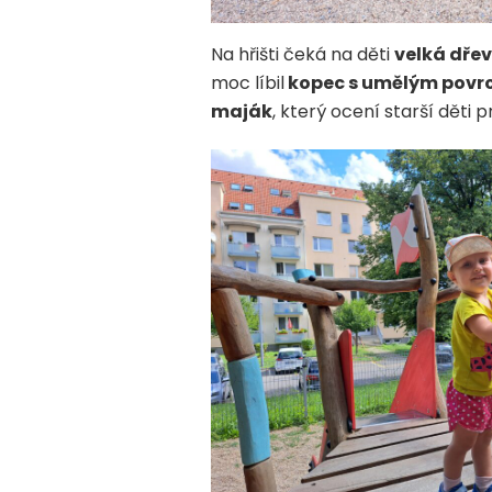
Na hřišti čeká na děti
velká dře
moc líbil
kopec s umělým povr
maják
, který ocení starší děti 