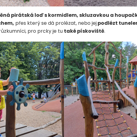
věná pirátská loď s kormidlem, skluzavkou a houpač
chem,
přes který se dá prolézat, nebo jej
podlézt tunel
průzkumníci, pro prcky je tu
také pískoviště
.