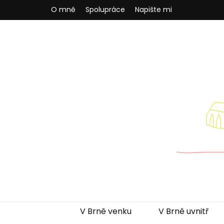
O mně
Spolupráce
Napište mi
Brněnská m
Blog pro rodiče z Brna a okolí
V Brně venku
V Brně uvnitř