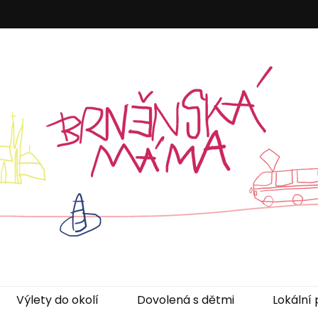
áma
Výlety do okolí
Dovolená s dětmi
Lokální 