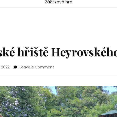
Zážitková hra
ské hřiště Heyrovskéh
on
. 2022
Leave a Comment
Pirátské
dětské
hřiště
Heyrovského