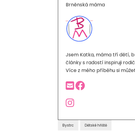
Brněnská máma
Jsem Katka, máma tří dětí, b
články s radostí inspiruji ro
Více z mého příběhu si můžet
Bystrc
Dětské hřiště