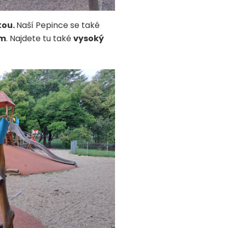
kou.
Naší Pepince se také
em
. Najdete tu také
vysoký