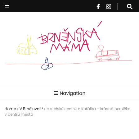
Brněnská
Blog pro rodiče z Brna a okolí
Navigation
máma
Home
/
V Brně uvnitř
/
Mateřské centrum Kuřátka – krásná hernička
v centru města