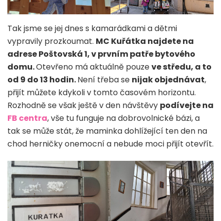
Tak jsme se jej dnes s kamarádkami a dětmi
vypravily prozkoumat.
MC Kuřátka najdete na
adrese Poštovská 1, v prvním patře bytového
domu.
Otevřeno má aktuálně pouze
ve středu, a to
od 9 do 13 hodin.
Není třeba se
nijak objednávat
,
přijít můžete kdykoli v tomto časovém horizontu.
Rozhodně se však ještě v den návštěvy
podívejte na
FB centra
, vše tu funguje na dobrovolnické bázi, a
tak se může stát, že maminka dohlížející ten den na
chod herničky onemocní a nebude moci přijít otevřít.