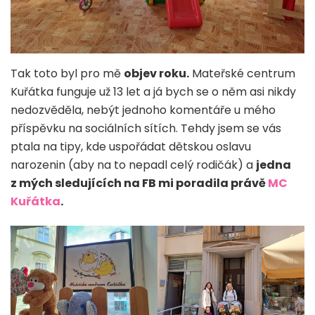
Tak toto byl pro mě
objev roku.
Mateřské centrum
Kuřátka funguje už 13 let a já bych se o něm asi nikdy
nedozvěděla, nebýt jednoho komentáře u mého
příspěvku na sociálních sítích. Tehdy jsem se vás
ptala na tipy, kde uspořádat dětskou oslavu
narozenin (aby na to nepadl celý rodičák) a
jedna
z mých sledujících na FB mi poradila právě
MC
Kuřátka
.