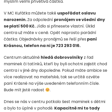
myslím velmi přívětivá částka.
V MC Kuřátka můžete také
uspořádat oslavu
narozenin.
Za odpolední
pronájem ve všední dny
se platí 500 Kč.
Jídlo si přinesete vlastní. Úklid
centra už máte v ceně. Opět naprosto parádní
částka. Objednávky pronájmů se řeší přes
paní
Krásnou, telefon na ni je 723 293 016.
Centrum aktuálně
hledá dobrovolníky
z řad
maminek či tatínků, kteří by byli ochotni zajistit chod
centra i v jiné dny dopoledne. Pokud máte ambice se
více realizovat na mateřské, tak se určitě ozvěte
paní Krásné na výše uvedeném telefonním čísle.
Bude mít jistě radost
.
Dnes se nás v centru potkalo šest maminek s dětmi
a bylo to úplně v pohodě.
Kapacitně mi to tady