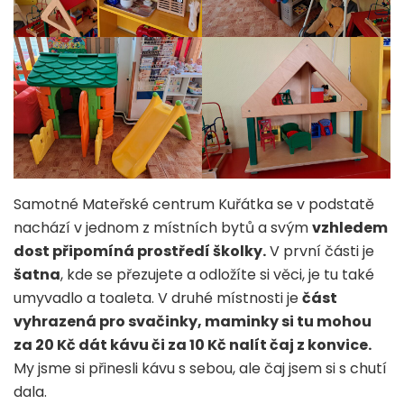
Samotné Mateřské centrum Kuřátka se v podstatě
nachází v jednom z místních bytů a svým
vzhledem
dost připomíná prostředí školky.
V první části je
šatna
, kde se přezujete a odložíte si věci, je tu také
umyvadlo a toaleta. V druhé místnosti je
část
vyhrazená pro svačinky, maminky si tu mohou
za 20 Kč dát kávu či za 10 Kč nalít čaj z konvice.
My jsme si přinesli kávu s sebou, ale čaj jsem si s chutí
dala.