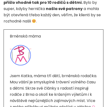
přišlo vhodné tak pro 10 rodičů s dětmi.
Bylo by
super, kdyby hernička
našla své patrony
a mohla
být otevřená třeba každý den, věřím, že klienti by se
rozhodně našli
.
Brněnská máma
Jsem Katka, máma tří dětí, brněnská rodačka.
Mou vášní je smysluplné trávení volného času
s dětmi. Skrze své články s radostí inspiruji
rodiče z Brna a okolí ke krásným výletům i k
návštěvě nejrůznějších zajímavých míst. Více
z mého příběhu si můžete přečíst v záložce
O