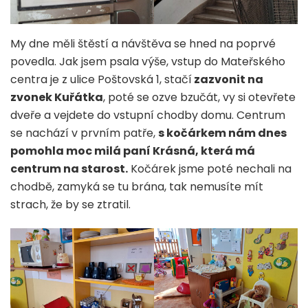
My dne měli štěstí a návštěva se hned na poprvé
povedla. Jak jsem psala výše, vstup do Mateřského
centra je z ulice Poštovská 1, stačí
zazvonit na
zvonek Kuřátka
, poté se ozve bzučát, vy si otevřete
dveře a vejdete do vstupní chodby domu. Centrum
se nachází v prvním patře,
s kočárkem nám dnes
pomohla moc milá paní Krásná, která má
centrum na starost.
Kočárek jsme poté nechali na
chodbě, zamyká se tu brána, tak nemusíte mít
strach, že by se ztratil.