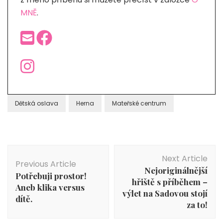
MNĚ
.
Dětská oslava
Herna
Mateřské centrum
Post
Next Article
Navigation
Previous Article
Nejoriginálnější
Potřebuji prostor!
hřiště s příběhem –
Aneb klika versus
výlet na Sadovou stojí
dítě.
za to!