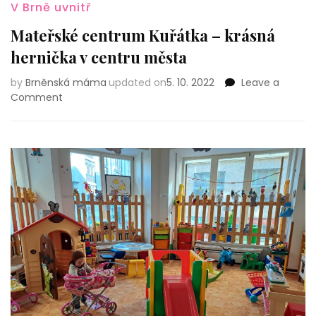
V Brně uvnitř
Mateřské centrum Kuřátka – krásná
hernička v centru města
by
Brněnská máma
updated on
5. 10. 2022
Leave a
on
Comment
Mateřské
centrum
Kuřátka
–
krásná
hernička
v centru
města