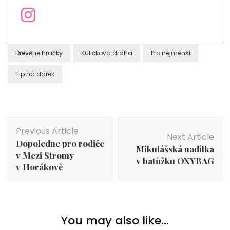
Dřevěné hračky
Kuličková dráha
Pro nejmenší
Tip na dárek
Post
Previous Article
Navigation
Next Article
Dopoledne pro rodiče
Mikulášská nadílka
v Mezi Stromy
v batůžku OXYBAG
v Horákově
You may also like...