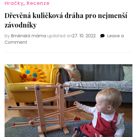
Hračky
,
Recenze
Dřevěná kuličková dráha pro nejmenší
závodníky
by
Brněnská máma
updated on
27. 10. 2022
Leave a
on
Comment
Dřevěná
kuličková
dráha
pro
nejmenší
závodníky