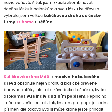
navíc voňavé. A tak jsem zkusila zkombinovat
dceřinu lásku k balónkům a svou lásku ke dřevu a
vybrala jsem velkou
kuličkovou dráhu od české
firmy
Trihorse
z Děčína.
Kuličková dráha MAXI
z masivního bukového
dřeva
obsahuje nejen dráhu a klasické dřevěné
barevné kuličky, ale také závodníka kašpárka, kytku
a
lokomotivu s individuálním popisem
. Pepinčino
jméno se vešlo jen tak, tak, limitem pro popis je sedm
písmen, ale taková Eva si může klidně ještě přihodit