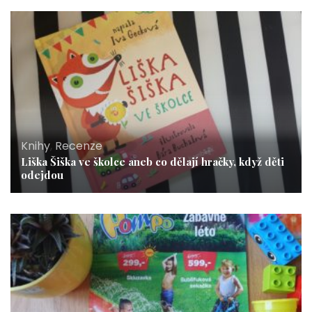
Knihy
,
Recenze
Liška Šiška ve školce aneb co dělají hračky, když děti
odejdou