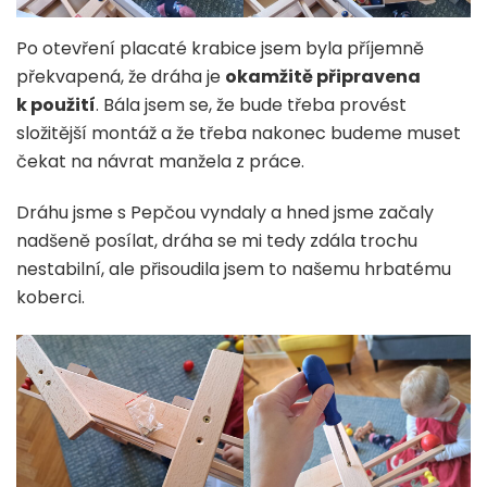
Po otevření placaté krabice jsem byla příjemně
překvapená, že dráha je
okamžitě připravena
k použití
. Bála jsem se, že bude třeba provést
složitější montáž a že třeba nakonec budeme muset
čekat na návrat manžela z práce.
Dráhu jsme s Pepčou vyndaly a hned jsme začaly
nadšeně posílat, dráha se mi tedy zdála trochu
nestabilní, ale přisoudila jsem to našemu hrbatému
koberci.