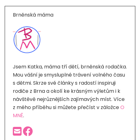
Brněnská máma
Jsem Katka, máma tří dětí, brněnská rodačka.
Mou vášní je smysluplné trávení volného času
s dětmi. Skrze své články s radostí inspiruji
rodiče z Brna a okolí ke krásným výletům i k
návštěvě nejrůznějších zajímavých míst. Více
z mého příběhu si můžete přečíst v záložce
O
MNĚ
.