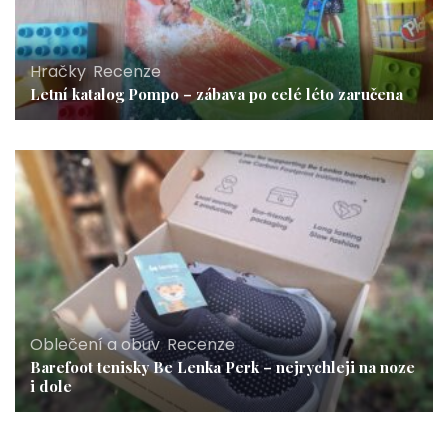
Hračky
,
Recenze
Letní katalog Pompo – zábava po celé léto zaručena
Oblečení a obuv
,
Recenze
Barefoot tenisky Be Lenka Perk – nejrychleji na noze
i dole