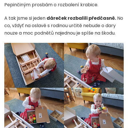
Pepinčiným prosbám o rozbalení krabice.
A tak jsme si jeden
dáreček rozbalili předčasně.
No
co, vždyť na oslavě s rodinou určitě nebude o dary
nouze a moc podnětů najednou je spíše na škodu.