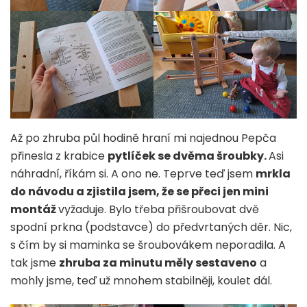
Až po zhruba půl hodině hraní mi najednou Pepča
přinesla z krabice
pytlíček se dvěma šroubky.
Asi
náhradní, říkám si. A ono ne. Teprve teď jsem
mrkla
do návodu a zjistila jsem, že se přeci jen mini
montáž
vyžaduje. Bylo třeba přišroubovat dvě
spodní prkna (podstavce) do předvrtaných děr. Nic,
s čím by si maminka se šroubovákem neporadila. A
tak jsme
zhruba za minutu měly sestaveno
a
mohly jsme, teď už mnohem stabilněji, koulet dál.