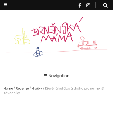
Brněnská
Blog pro rodiče z Brna a okolí
Navigation
máma
Home
/
Recenze
/
Hračky
/
Dřevěná kuličková dráha pro nejmenší
závodníky