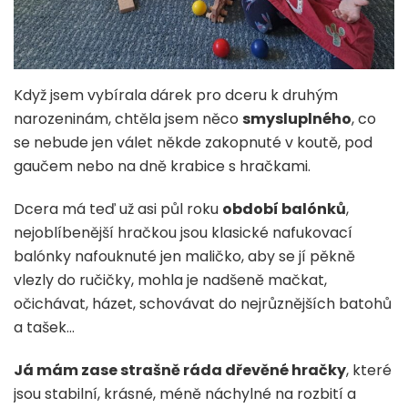
Když jsem vybírala dárek pro dceru k druhým
narozeninám, chtěla jsem něco
smysluplného
, co
se nebude jen válet někde zakopnuté v koutě, pod
gaučem nebo na dně krabice s hračkami.
Dcera má teď už asi půl roku
období balónků
,
nejoblíbenější hračkou jsou klasické nafukovací
balónky nafouknuté jen maličko, aby se jí pěkně
vlezly do ručičky, mohla je nadšeně mačkat,
očichávat, házet, schovávat do nejrůznějších batohů
a tašek…
Já mám zase strašně ráda dřevěné hračky
, které
jsou stabilní, krásné, méně náchylné na rozbití a