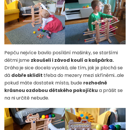
Pepču nejvíce bavilo posílání mašinky, se staršími
dětmi jsme
zkoušeli i závod koulí a kašpárka.
Dráha je sice docela vysoká, ale tím, jak je plochá se
dá
dobře sklidit
třeba do mezery mezi skříněmi…ale
pokud máte dostatek místa, bude
rozhodně
krásnou ozdobou dětského pokojíčku
a prášit se
na ni určitě nebude.