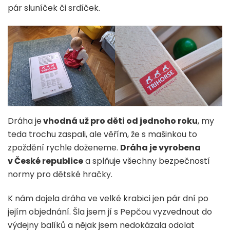
pár sluníček či srdíček.
Dráha je
vhodná už pro děti od jednoho roku
, my
teda trochu zaspali, ale věřím, že s mašinkou to
zpoždění rychle doženeme.
Dráha je vyrobena
v České republice
a splňuje všechny bezpečností
normy pro dětské hračky.
K nám dojela dráha ve velké krabici jen pár dní po
jejím objednání. Šla jsem jí s Pepčou vyzvednout do
výdejny balíků a nějak jsem nedokázala odolat