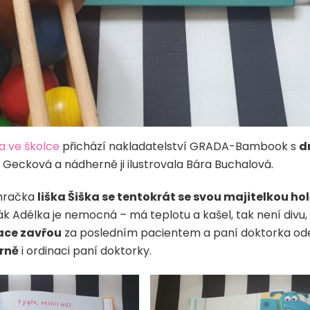
ka ve školce
přichází nakladatelství GRADA-Bambook s
d
a Gecková a nádherně ji ilustrovala Bára Buchalová.
 hračka
liška Šiška se tentokrát se svou majitelkou h
ák Adélka je nemocná – má teplotu a kašel, tak není divu,
ace zavřou
za posledním pacientem a paní doktorka od
árně
i ordinaci paní doktorky.