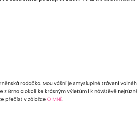
rněnská rodačka. Mou vášní je smysluplné trávení volného
diče z Brna a okolí ke krásným výletům i k návštěvě nejrůz
e přečíst v záložce
O MNĚ
.