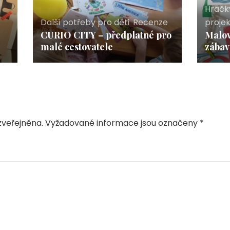
Hračk
Další potřeby pro děti
,
Recenze
proje
CURIO CITY – předplatné pro
Malov
malé cestovatele
zába
veřejněna.
Vyžadované informace jsou označeny
*