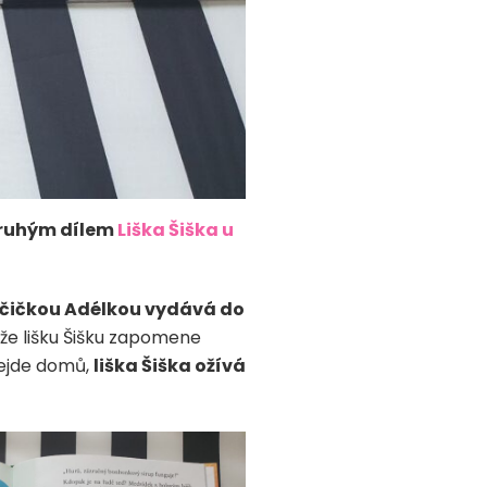
ruhým dílem
Liška Šiška u
olčičkou Adélkou vydává do
 že lišku Šišku zapomene
ejde domů,
liška Šiška ožívá