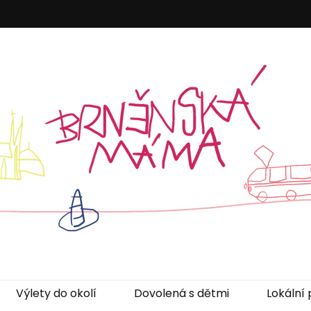
áma
Výlety do okolí
Dovolená s dětmi
Lokální 