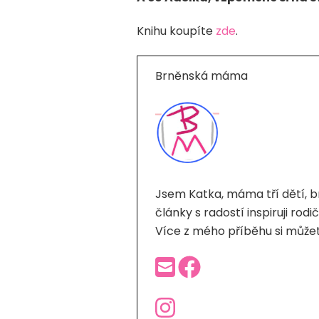
Knihu koupíte
zde
.
Brněnská máma
Jsem Katka, máma tří dětí, b
články s radostí inspiruji ro
Více z mého příběhu si můžet