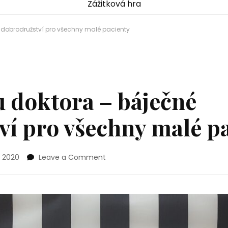
Zážitková hra
é dobrodružství pro všechny malé pacienty
u doktora – báječné
ví pro všechny malé p
on
0. 2020
Leave a Comment
Liška
Šiška
u
doktora
–
báječné