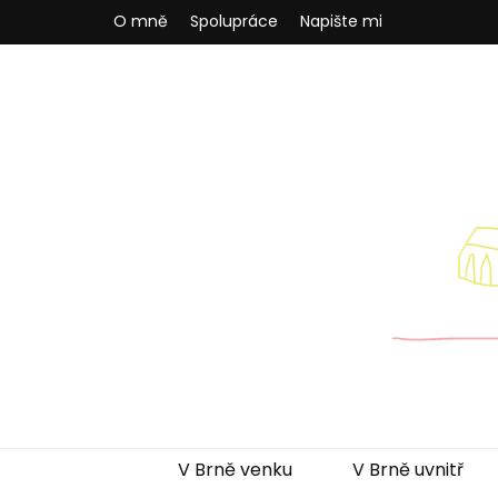
O mně
Spolupráce
Napište mi
Brněnská m
Blog pro rodiče z Brna a okolí
V Brně venku
V Brně uvnitř