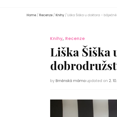
Home
/
Recenze
/
Knihy
/
Liška Šiška u doktora – báječn
Knihy
,
Recenze
Liška Šiška 
dobrodružst
by
Brněnská máma
updated on
2. 1