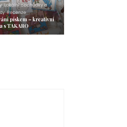
y
,
Lokální obchůdky a
kty
,
Recenze
ání pískem – kreativní
va s TAKARO