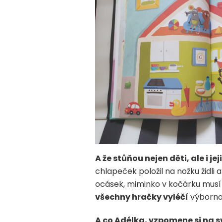
A že stůňou nejen děti, ale i j
chlapeček položil na nožku židli
ocásek, miminko v kočárku musí n
všechny hračky vyléčí
výborn
A co Adélka, vzpomene si na sv