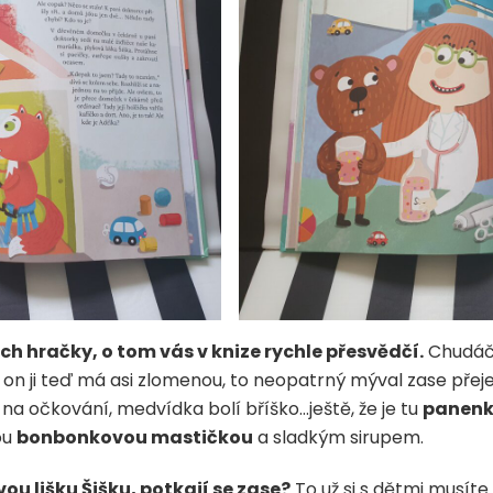
ejich hračky, o tom vás v knize rychle přesvědčí.
Chudáčk
 a on ji teď má asi zlomenou, to neopatrný mýval zase přej
a očkování, medvídka bolí bříško…ještě, že je tu
panenka
ou
bonbonkovou mastičkou
a sladkým sirupem.
ou lišku Šišku, potkají se zase?
To už si s dětmi musíte