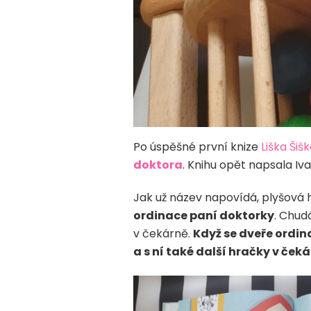
Po úspěšné první knize
Liška Šiš
doktora
. Knihu opět napsala Iv
Jak už název napovídá, plyšová
ordinace paní doktorky
. Chud
v čekárně.
Když se dveře ordin
a s ní také další hračky v ček