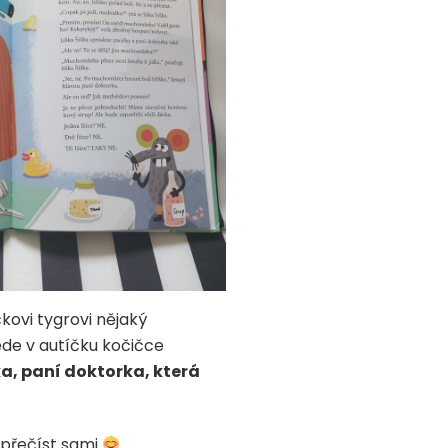
ovi tygrovi nějaký
ede v autíčku kočičce
, paní doktorka, která
 přečíst sami
.