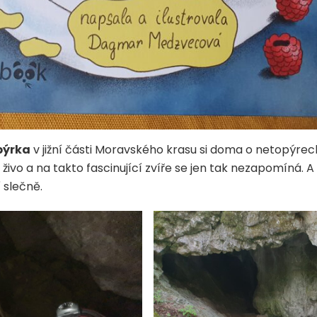
pýrka
v jižní části Moravského krasu si doma o netopýrec
vo a na takto fascinující zvíře se jen tak nezapomíná. A n
 slečně.