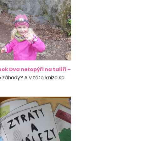
k Dva netopýři na talíři –
 záhady? A v této knize se