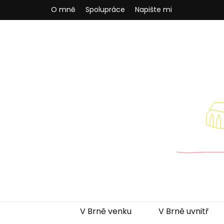
O mně
Spolupráce
Napište mi
Brněnská m
Blog pro rodiče z Brna a okolí
V Brně venku
V Brně uvnitř