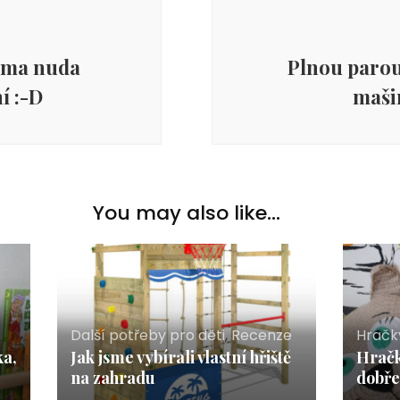
doma nuda
Plnou paro
í :-D
maši
You may also like...
Další potřeby pro děti
,
Recenze
Hračk
ka,
Jak jsme vybírali vlastní hřiště
Hračk
na zahradu
dobře