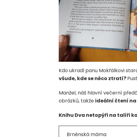
Kdo ukradl panu Mokřálkovi staro
všude, kde se něco ztratí?
Pusť
Manžel, náš hlavní večerní předčí
obrázků, takže
ideální čtení n
Knihu Dva netopýři na talíři k
Brněnská máma