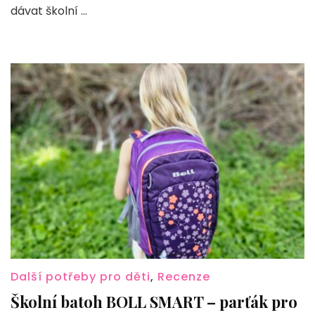
dárek
dávat školní …
k
devátým
narozeninám
Další potřeby pro děti
,
Recenze
Školní batoh BOLL SMART – parťák pro