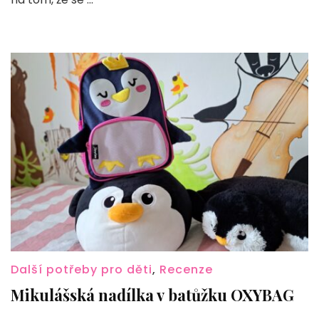
odolný
parťák
na
městské
výlety
Další potřeby pro děti
,
Recenze
Mikulášská nadílka v batůžku OXYBAG