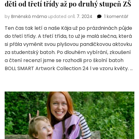
děti od třetí třídy až po druhý stupeň ZŠ
u
by
Brněnská máma
updated on
1. 7. 2024
1 komentář
text
Ten čas tak letí a naše Kája už po prázdninách půjde
s
do třetí třídy. A třetí třída, to už je malá slečna, která
náz
Školn
si přála vyměnit svou plyšovou pandičkovou aktovku
bato
za studentský batoh. Po dlouhém vybírání, zkoušení
BOLL
a čtení recenzí jsme se rozhodli pro školní batoh
SMA
BOLL SMART Artwork Collection 24 l ve vzoru květy. …
–
parť
pro
děti
od
třetí
třídy
až
po
druh
stup