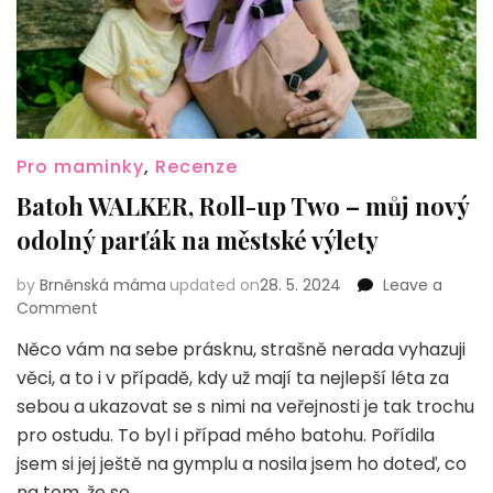
ZŠ
Pro maminky
,
Recenze
Batoh WALKER, Roll-up Two – můj nový
odolný parťák na městské výlety
by
Brněnská máma
updated on
28. 5. 2024
Leave a
on
Comment
Batoh
Něco vám na sebe prásknu, strašně nerada vyhazuji
WALKER,
věci, a to i v případě, kdy už mají ta nejlepší léta za
Roll-
up
sebou a ukazovat se s nimi na veřejnosti je tak trochu
Two
pro ostudu. To byl i případ mého batohu. Pořídila
–
jsem si jej ještě na gymplu a nosila jsem ho doteď, co
můj
na tom, že se …
nový