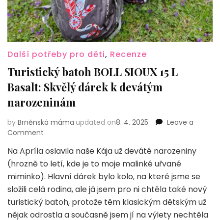
Další potřeby pro děti
,
Recenze
Turistický batoh BOLL SIOUX 15 L
Basalt: Skvělý dárek k devátým
narozeninám
by
Brněnská máma
updated on
8. 4. 2025
Leave a
on
Comment
Turistický
Na Apríla oslavila naše Kája už deváté narozeniny
batoh
(hrozně to letí, kde je to moje malinké uřvané
BOLL
SIOUX
miminko). Hlavní dárek bylo kolo, na které jsme se
15
složili celá rodina, ale já jsem pro ni chtěla také nový
L
turistický batoh, protože těm klasickým dětským už
Basalt:
nějak odrostla a současně jsem jí na výlety nechtěla
Skvělý