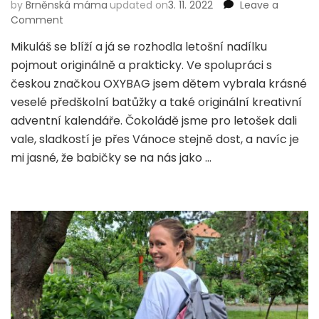
by
Brněnská máma
updated on
3. 11. 2022
Leave a
on
Comment
Mikulášská
Mikuláš se blíží a já se rozhodla letošní nadílku
nadílka
pojmout originálně a prakticky. Ve spolupráci s
v batůžku
OXYBAG
českou značkou OXYBAG jsem dětem vybrala krásné
veselé předškolní batůžky a také originální kreativní
adventní kalendáře. Čokoládě jsme pro letošek dali
vale, sladkostí je přes Vánoce stejně dost, a navíc je
mi jasné, že babičky se na nás jako …