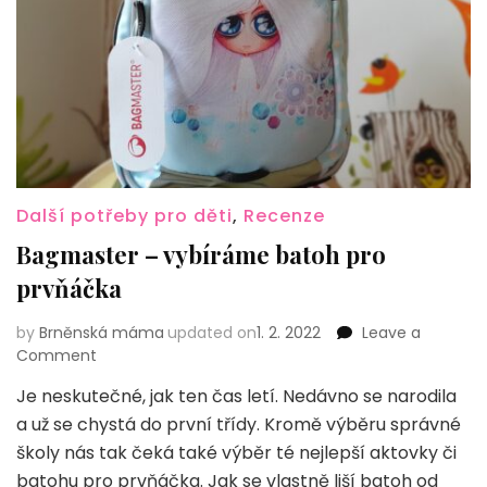
Další potřeby pro děti
,
Recenze
Bagmaster – vybíráme batoh pro
prvňáčka
by
Brněnská máma
updated on
1. 2. 2022
Leave a
on
Comment
Bagmaster
Je neskutečné, jak ten čas letí. Nedávno se narodila
–
a už se chystá do první třídy. Kromě výběru správné
vybíráme
batoh
školy nás tak čeká také výběr té nejlepší aktovky či
pro
batohu pro prvňáčka. Jak se vlastně liší batoh od