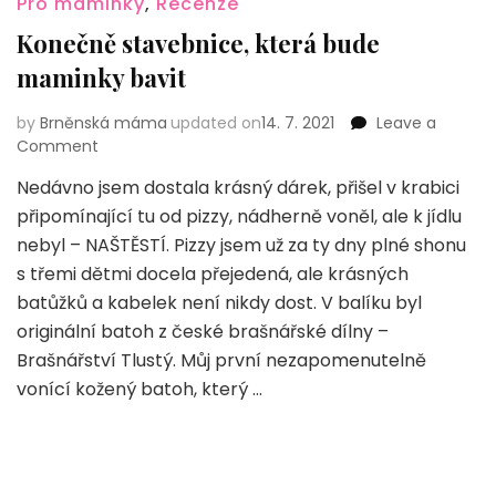
Pro maminky
,
Recenze
Konečně stavebnice, která bude
maminky bavit
by
Brněnská máma
updated on
14. 7. 2021
Leave a
on
Comment
Konečně
Nedávno jsem dostala krásný dárek, přišel v krabici
stavebnice,
připomínající tu od pizzy, nádherně voněl, ale k jídlu
která
bude
nebyl – NAŠTĚSTÍ. Pizzy jsem už za ty dny plné shonu
maminky
s třemi dětmi docela přejedená, ale krásných
bavit
batůžků a kabelek není nikdy dost. V balíku byl
originální batoh z české brašnářské dílny –
Brašnářství Tlustý. Můj první nezapomenutelně
vonící kožený batoh, který …