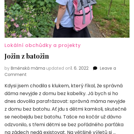
Lokální obchůdky a projekty
Jožin z batožin
by
Brněnská máma
updated on
1. 6. 2022
Leave a
on
Comment
Jožin
Kdysi jsem chodila s klukem, který říkal, že správná
z batožin
dáma nevyjde z domu bez kabelky. Já bych si ho
dnes dovolila parafrázovat: správná máma nevyjde
z domu bez batohu. Ať jdu s dětmi kamkoli, skutečně
se neobejdu bez batohu. Tašce na kočár už dávno
odzvonilo, s třemi dětmi se bez pořádného parťáka
na zádech nedá existovat. Na většině výletů si …