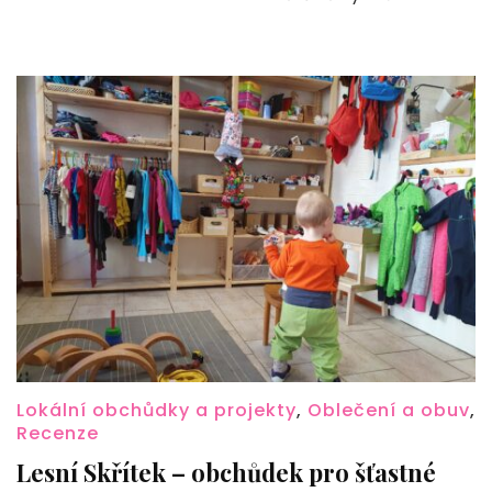
Lokální obchůdky a projekty
,
Oblečení a obuv
,
Recenze
Lesní Skřítek – obchůdek pro šťastné