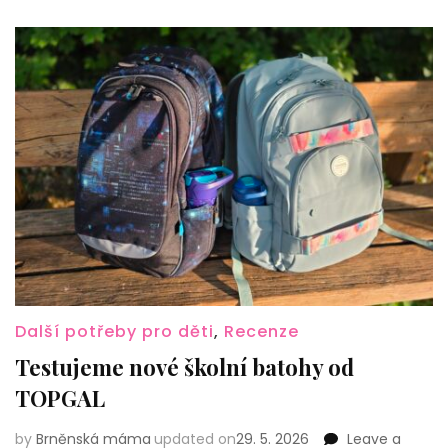
Další potřeby pro děti
,
Recenze
Testujeme nové školní batohy od
TOPGAL
by
Brněnská máma
updated on
29. 5. 2026
Leave a