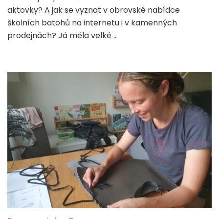
prvňáčka
aktovky? A jak se vyznat v obrovské nabídce
školních batohů na internetu i v kamenných
prodejnách? Já měla velké …