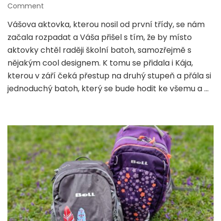
on
Comment
Testujeme
Vášova aktovka, kterou nosil od první třídy, se nám
nové
začala rozpadat a Váša přišel s tím, že by místo
školní
batohy
aktovky chtěl raději školní batoh, samozřejmě s
od
nějakým cool designem. K tomu se přidala i Kája,
TOPGAL
kterou v září čeká přestup na druhý stupeň a přála si
jednoduchý batoh, který se bude hodit ke všemu a …