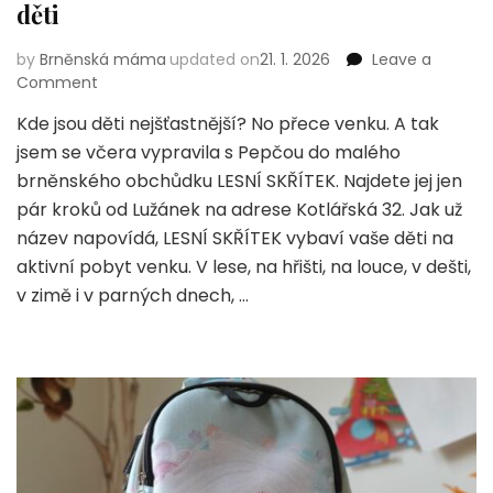
děti
by
Brněnská máma
updated on
21. 1. 2026
Leave a
on
Comment
Lesní
Kde jsou děti nejšťastnější? No přece venku. A tak
Skřítek
jsem se včera vypravila s Pepčou do malého
–
obchůdek
brněnského obchůdku LESNÍ SKŘÍTEK. Najdete jej jen
pro
pár kroků od Lužánek na adrese Kotlářská 32. Jak už
šťastné
název napovídá, LESNÍ SKŘÍTEK vybaví vaše děti na
děti
aktivní pobyt venku. V lese, na hřišti, na louce, v dešti,
v zimě i v parných dnech, …