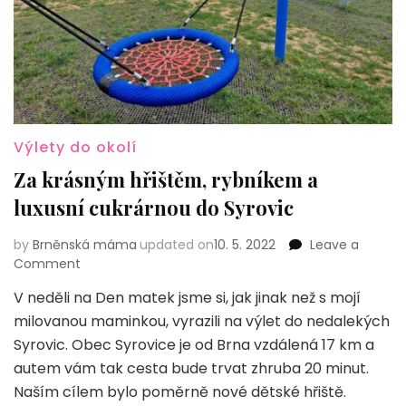
Výlety do okolí
Za krásným hřištěm, rybníkem a
luxusní cukrárnou do Syrovic
by
Brněnská máma
updated on
10. 5. 2022
Leave a
on
Comment
Za
V neděli na Den matek jsme si, jak jinak než s mojí
krásným
milovanou maminkou, vyrazili na výlet do nedalekých
hřištěm,
rybníkem
Syrovic. Obec Syrovice je od Brna vzdálená 17 km a
a
autem vám tak cesta bude trvat zhruba 20 minut.
luxusní
Naším cílem bylo poměrně nové dětské hřiště.
cukrárnou