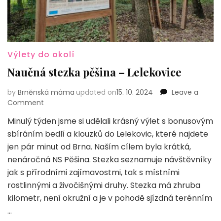
Výlety do okolí
Naučná stezka pěšina – Lelekovice
by
Brněnská máma
updated on
15. 10. 2024
Leave a
on
Comment
Naučná
Minulý týden jsme si udělali krásný výlet s bonusovým
stezka
sbíráním bedlí a klouzků do Lelekovic, které najdete
pěšina
–
jen pár minut od Brna. Naším cílem byla krátká,
Lelekovice
nenáročná NS Pěšina. Stezka seznamuje návštěvníky
jak s přírodními zajímavostmi, tak s místními
rostlinnými a živočišnými druhy. Stezka má zhruba
kilometr, není okružní a je v pohodě sjízdná terénním
…