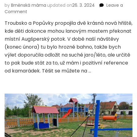
by
Brněnská máma
updated on
26. 3. 2024
Leave a
on
Comment
Nové
Troubsko a Popůvky propojila dvě krásná nová hřiště,
hřiště
kde děti dokonce mohou lanovým mostem překonat
v Troubsku
a
místní Augšperský potok. V době naší návštěvy
procházka
(konec února) tu bylo hrozné bahno, takže bych
či
výlet doporučila odložit na suché jaro/léto, ale určitě
projížďka
to pak bude stát za to, už mám i pozitivní reference
k
místním
od kamarádek. Těšit se můžete na …
rybníkům