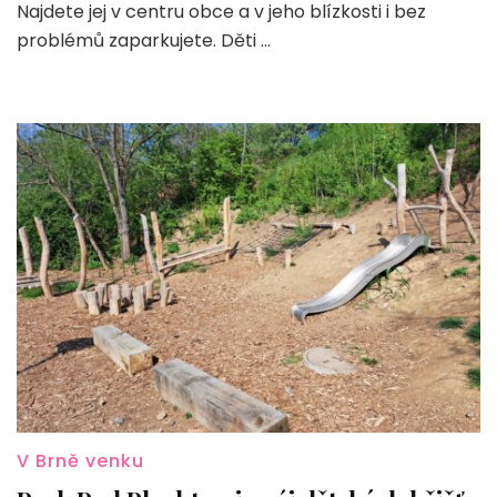
Najdete jej v centru obce a v jeho blízkosti i bez
do
Syrovic
problémů zaparkujete. Děti …
V Brně venku