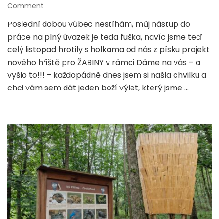
on
Comment
Kuřim
Poslední dobou vůbec nestíhám, můj nástup do
–
práce na plný úvazek je teda fuška, navíc jsme teď
nová
kavárna
celý listopad hrotily s holkama od nás z písku projekt
s
nového hřiště pro ŽABINY v rámci Dáme na vás – a
koutkem,
vyšlo to!!! – každopádně dnes jsem si našla chvilku a
hřiště,
chci vám sem dát jeden boží výlet, který jsme …
procházka,
Stonehenge
a
rybníky