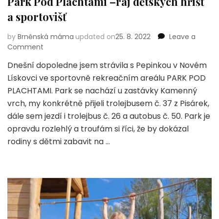
Park Pod Plachtami –ráj dětských hřišť
a sportovišť
by
Brněnská máma
updated on
25. 8. 2022
Leave a
on
Comment
Park
Dnešní dopoledne jsem strávila s Pepinkou v Novém
Pod
Lískovci ve sportovně rekreačním areálu PARK POD
Plachtami
–
PLACHTAMI. Park se nachází u zastávky Kamenný
ráj
vrch, my konkrétně přijeli trolejbusem č. 37 z Pisárek,
dětských
dále sem jezdí i trolejbus č. 26 a autobus č. 50. Park je
hřišť
opravdu rozlehlý a troufám si říci, že by dokázal
a
sportovišť
rodiny s dětmi zabavit na …