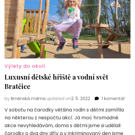
Výlety do okolí
Luxusní dětské hřiště a vodní svět
Bratčice
u
by
Brněnská máma
updated on
2. 5. 2022
1 komentář
text
V sobotu na čarodky většina rodin s dětmi zamířila
s
na některou z nespočtu akcí. Já moc hromadné
náz
Luxu
akce nevyhledávám, doma s dětmi jsme si udělali
děts
čarodky o dva dny dřív a v inkriminovaný den jsme