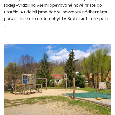
hřišt
raději vyrazili na všemi opěvované nové hřiště do
a
Bratčic. A udělali jsme dobře, navzdory nádhernému
vodn
svět
počasí, tu skoro nikdo nebyl. I v Bratčicích totiž pálili
Brat
…