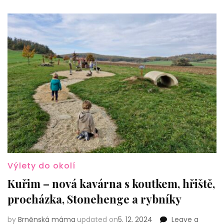
Výlety do okolí
Kuřim – nová kavárna s koutkem, hřiště,
procházka, Stonehenge a rybníky
by
Brněnská máma
updated on
5. 12. 2024
Leave a