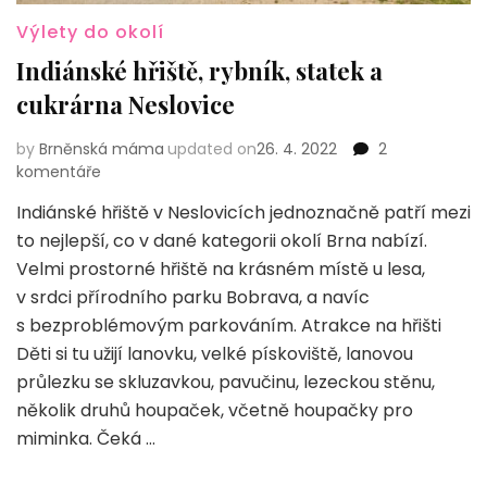
Výlety do okolí
Indiánské hřiště, rybník, statek a
cukrárna Neslovice
by
Brněnská máma
updated on
26. 4. 2022
2
u
komentáře
textu
Indiánské hřiště v Neslovicích jednoznačně patří mezi
s
to nejlepší, co v dané kategorii okolí Brna nabízí.
názvem
Indiánské
Velmi prostorné hřiště na krásném místě u lesa,
hřiště,
v srdci přírodního parku Bobrava, a navíc
rybník,
s bezproblémovým parkováním. Atrakce na hřišti
statek
Děti si tu užijí lanovku, velké pískoviště, lanovou
a
cukrárna
průlezku se skluzavkou, pavučinu, lezeckou stěnu,
Neslovice
několik druhů houpaček, včetně houpačky pro
miminka. Čeká …