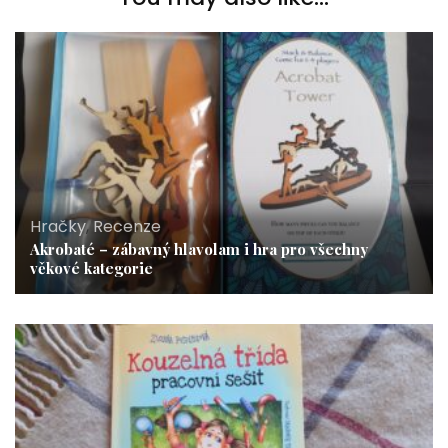
Hračky
,
Recenze
Akrobaté – zábavný hlavolam i hra pro všechny
věkové kategorie