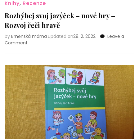
Knihy
,
Recenze
Rozhýbej svůj jazýček – nové hry –
Rozvoj řeči hravě
by
Brněnská máma
updated on
28. 2. 2022
Leave a
on
Comment
Rozhýbej
svůj
jazýček
–
nové
hry
–
Rozvoj
řeči
hravě