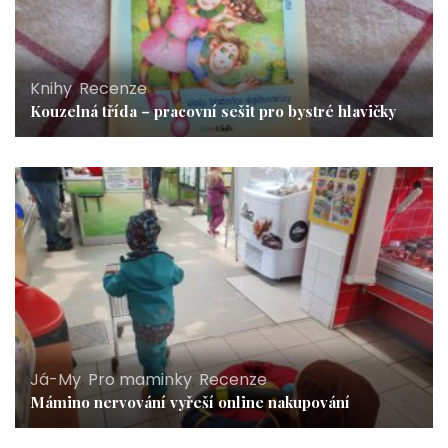
Knihy
,
Recenze
Kouzelná třída – pracovní sešit pro bystré hlavičky
Já-My
,
Pro maminky
,
Recenze
Mámino nervování vyřeší online nakupování