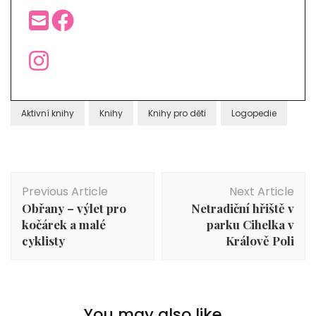
Aktivní knihy
Knihy
Knihy pro děti
Logopedie
Post
Previous Article
Next Article
Navigation
Obřany – výlet pro
Netradiční hřiště v
kočárek a malé
parku Cihelka v
cyklisty
Králově Poli
You may also like...