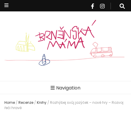
Brněnská
Blog pro rodiče z Brna a okolí
Navigation
máma
Home
/
Recenze
/
Knihy
/
Rozhýbej svůj jazýček – nové hry – Rozvoj
řeči hravě