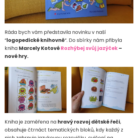
Ráda bych vám představila novinku v naší
“
logopedické knihovně
“. Do sbírky nám přibyla
kniha
Marcely Kotové
Rozhýbej svůj jazýček
–
nové hry.
Kniha je zaměřena na
hravý rozvoj dětské řeči
,
obsahuje čtrnáct tematických bloků, kdy každý z
nich zahrnuje jazykovou rozcvičku, cvičení na