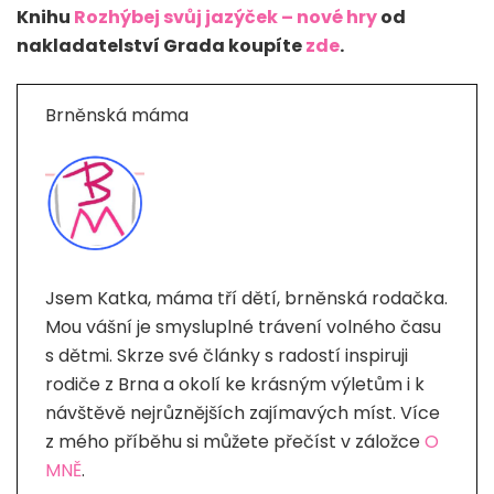
Knihu
Rozhýbej svůj jazýček – nové hry
od
nakladatelství Grada koupíte
zde
.
Brněnská máma
Jsem Katka, máma tří dětí, brněnská rodačka.
Mou vášní je smysluplné trávení volného času
s dětmi. Skrze své články s radostí inspiruji
rodiče z Brna a okolí ke krásným výletům i k
návštěvě nejrůznějších zajímavých míst. Více
z mého příběhu si můžete přečíst v záložce
O
MNĚ
.