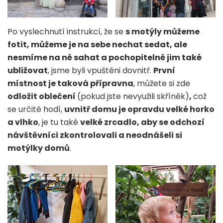
Po vyslechnutí instrukcí, že se
s motýly můžeme
fotit, můžeme je na sebe nechat sedat, ale
nesmíme na ně sahat a pochopitelně jim také
ubližovat
, jsme byli vpuštěni dovnitř.
První
místnost je taková přípravna
, můžete si zde
odložit oblečení
(pokud jste nevyužili skříněk)
,
což
se určitě hodí,
uvnitř domu je opravdu velké horko
a vlhko
, je tu také
velké zrcadlo, aby se odchozí
návštěvníci zkontrolovali a neodnášeli si
motýlky domů
.