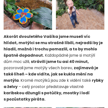
Akorát dvouletého Vašíka jsme museli víc
hlídat, motýlci se mu strašně líbili, nejradši by je
hladil, možná i trochu pomazlil, a to by mohlo
špatně dopadnout.
Každopádně jsme si motýlí
dům moc užili,
strávili jsme tu asi 40 minut,
pozorovali jsme motýly všech barev,
zajímavá je
také líheň – kde vidíte, jak se kukla mění na
motýla
. Kromě motýlků jsou zde k vidění také
rybky
a želvy
– celý prostor představuje vlastně
karibskou džungli s potůčky, mostky i lodí
s pozůstatky piráta.