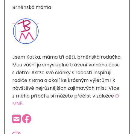
Brněnská máma
Jsem Katka, máma tří dětí, brněnská rodačka.
Mou vášní je smysluplné trávení volného času
s dětmi. Skrze své články s radostí inspiruji
rodiče z Brna a okolí ke krásným výletům i k
návštěvě nejrůznějších zajímavých míst. Více
z mého příběhu si můžete přečíst v záložce
O
MNĚ
.