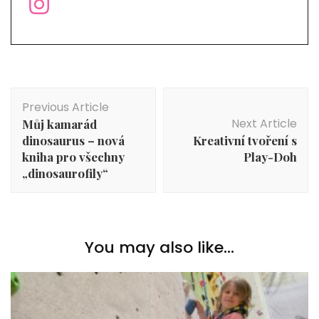
Post
Previous Article
Navigation
Next Article
Můj kamarád
dinosaurus – nová
Kreativní tvoření s
kniha pro všechny
Play-Doh
„dinosaurofily“
You may also like...