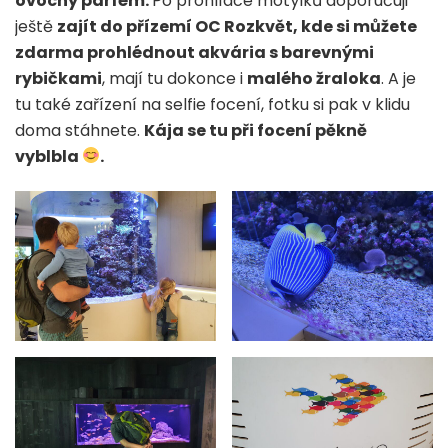
ovocný parfém.
Po prohlídce motýlků doporučuji
ještě
zajít do přízemí OC Rozkvět, kde si můžete
zdarma prohlédnout akvária s barevnými
rybičkami
, mají tu dokonce i
malého žraloka
. A je
tu také zařízení na selfie focení, fotku si pak v klidu
doma stáhnete.
Kája se tu při focení pěkně
vyblbla
.