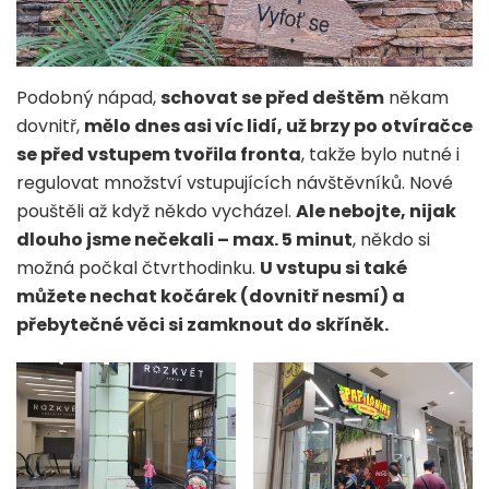
Podobný nápad,
schovat se před deštěm
někam
dovnitř,
mělo dnes asi víc lidí, už brzy po otvíračce
se před vstupem tvořila fronta
, takže bylo nutné i
regulovat množství vstupujících návštěvníků. Nové
pouštěli až když někdo vycházel.
Ale nebojte, nijak
dlouho jsme nečekali – max. 5 minut
, někdo si
možná počkal čtvrthodinku.
U vstupu si také
můžete nechat kočárek (dovnitř nesmí) a
přebytečné věci si zamknout do skříněk.