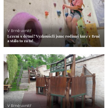
V Brně uvnitř
Lezení s dětmi? Vyzkoušeli jsme rodinný kurz v Brně
a stálo to za to!
V Brně uvnitř