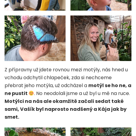
Z přípravny už jdete rovnou mezi motýly, nás hned u
vchodu odchytil chlapeček, zda si nechceme
přebrat jeho motýla, už odcházel a
motýl se ho ne, a
ne pustit
. No neodolali jsme a už byl u mě na ruce.
Motýlci na nás ale okamžitě začali sedat také
sami, Vašík byl naprosto nadšený a Kája jak by
smet.