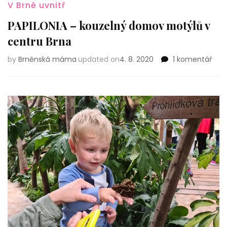
V Brně uvnitř
PAPILONIA – kouzelný domov motýlů v
centru Brna
u
by
Brněnská máma
updated on
4. 8. 2020
1 komentář
text
s
náz
PAPI
–
kouz
dom
mot
v
cen
Brna