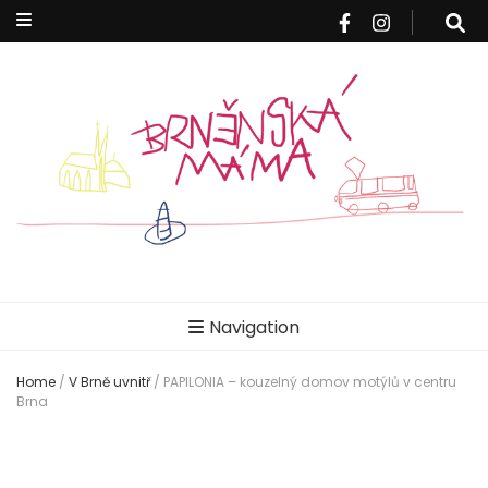
Brněnská
Blog pro rodiče z Brna a okolí
Navigation
máma
Home
/
V Brně uvnitř
/
PAPILONIA – kouzelný domov motýlů v centru
Brna